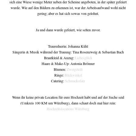
sich eine Wiese wenige Meter neben der Scheune angeboten, in der später gefeiert
wurde. Wie auf den Bildern zu erkennen ist, war der Arbeitsaufwand wohl nicht
gering; aber es hat sich sowas von gelohnt.
Ja und dann wurde gefeiert, wie selten zuvor.
Traurednerin: Johanna Kühl
Sängerin & Musik während der Trauung: Tina Rosenzweig & Sebastian Bach
Brautkleid & Anzug:
Liebesglück
Haare & Make-Up: Antonia Brönner
Blumen:
Zweigeteilt
Ringe:
Blickwinkel
Catering:
Schmackofatz
Wenn ihr keine private Location für eure Hochzeit habt und auf der Suche seid
(Umkreis 100 KM um Würzburg), dann schaut doch mal hier rein:
Hochzeitslocations Würzburg