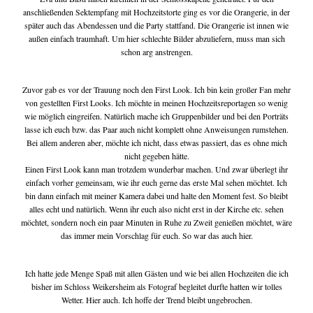
anschließenden Sektempfang mit Hochzeitstorte ging es vor die Orangerie, in der
später auch das Abendessen und die Party stattfand. Die Orangerie ist innen wie
außen einfach traumhaft. Um hier schlechte Bilder abzuliefern, muss man sich
schon arg anstrengen.
Zuvor gab es vor der Trauung noch den First Look. Ich bin kein großer Fan mehr
von gestellten First Looks. Ich möchte in meinen Hochzeitsreportagen so wenig
wie möglich eingreifen. Natürlich mache ich Gruppenbilder und bei den Porträts
lasse ich euch bzw. das Paar auch nicht komplett ohne Anweisungen rumstehen.
Bei allem anderen aber, möchte ich nicht, dass etwas passiert, das es ohne mich
nicht gegeben hätte.
Einen First Look kann man trotzdem wunderbar machen. Und zwar überlegt ihr
einfach vorher gemeinsam, wie ihr euch gerne das erste Mal sehen möchtet. Ich
bin dann einfach mit meiner Kamera dabei und halte den Moment fest. So bleibt
alles echt und natürlich. Wenn ihr euch also nicht erst in der Kirche etc. sehen
möchtet, sondern noch ein paar Minuten in Ruhe zu Zweit genießen möchtet, wäre
das immer mein Vorschlag für euch. So war das auch hier.
Ich hatte jede Menge Spaß mit allen Gästen und wie bei allen Hochzeiten die ich
bisher im Schloss Weikersheim als Fotograf begleitet durfte hatten wir tolles
Wetter. Hier auch. Ich hoffe der Trend bleibt ungebrochen.