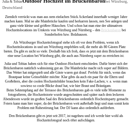
Outdoor Hochzeit im Brückenbaron
bei Würzburg,
Julia & Tobias
Deutschland
Ziemlich verrückt was man aus nem einfachen Stück Ackerland innerhalb weniger Jahre
machen kann. Mal ne alte Mainbrücke kaufen und herkarren lassen, nen See anlegen und
ganz viele kleine und größere Häuschen. Und schon hat man eine der ultimativen
Hochzeitslocations im Umkreis von Würzburg und Nürnberg – den
Brückenbaron
bei
Sonderhofen bzw. Bolzhausen.
Als Würzburger Hochzeitsfotograf stehe ich oft vor dem Problem, wenn ich
Hochzeitslocations in und um Würzburg empfehlen soll, die mehr als 80 Gästen Platz
bieten. Da gibt es nicht so viele. Deshalb bin ich froh, dass es jetzt mit dem Brückenbaron
eine neue Location bei Würzburg gibt, die auch aus Nürnberg super zu erreichen ist.
Julia und Tobias haben sich für eine Outdoor-Hochzeit entschieden. Dafür bietet sich der
Brückenbaron natürlich wahnsinnig gut an. Die Mainbrücke macht sich super auf Bildern.
Das Wetter hat mitgespielt und alle Gäste waren gut drauf. Perfekt für mich, wenn das
Brautpaar keine Grinsebilder möchte. Klar gibts da auch ein paar für die Eltern und
Großeltern, aber die coolen Hochzeitsbilder brauchen kein Fake-Lachen; v. a. wenn man
sowieso so coole Blicke drauf hat, wie hier Braut und Bräutigam.
Beim Sektempfang auf der Terrasse des Brückenbarons gab es viele tolle Momente zu
fotografieren, die Hochzeitstorte wurde angeschnitten und später nach dem leckeren
Abendessen wurde im großen Saal des Brückenbarons ordentlich Hochezitsparty gemacht.
Feiern kann man hier super, da der Brückenbaron weit außerhalb liegt und man somit kein
Problem mit Ruhestörung hat. Der DJ kann also ordentlich aufdrehen.
Den Brückenbaron gibt es jetzt seit 2017, ist nagelneu und ich werde hier wohl als
Hochzeitsfotograf noch öfter aufschlagen.