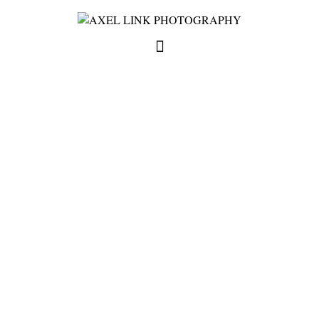
full weddings & news
you need to know
my favorites
write me