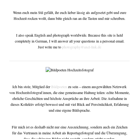
Wenn euch mein Stil gefällt, ihr euch lieber lässig als aufgesetzt gebt und eure
Hochzeit rocken wollt, dann bitte gleich ran an die Tasten und mir schreiben.
I also speak English and photograph worldwide. Because this site is held
completely in German, I will answer all your questions in a personal email.
Just write me to
photography@axel-link.de
Ich bin stolz, Mitglied der
Bildpoeten
zu sein – einem ausgewählten Netzwerk
von Hochzeitsfotograf:innen, die eine gemeinsame Haltung teilen: echte Momente,
ehrliche Geschichten und höchste Ansprüche an ihre Arbeit. Die Aufnahme in
dieses Kollektiv erfolgt bewusst und mit viel Blick auf Persönlichkeit, Erfahrung
und eine eigene Bildsprache.
Für mich ist es deshalb nicht nur eine Auszeichnung, sondern auch ein Zeichen
für das Vertrauen in meine Arbeit als Reportagefotograf und die Überzeugung,
dass die schönsten Bilder nicht gestellt, sondern erlebt werden.