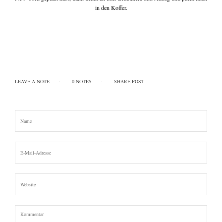
write me
in den Koffer.
tipps & workshops
LEAVE A NOTE
0 NOTES
SHARE POST