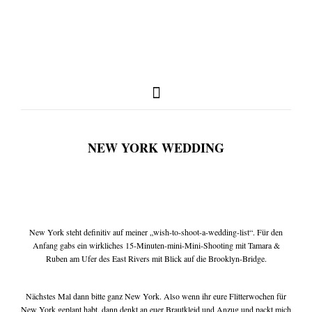
NEW YORK WEDDING
full weddings & news
you need to know
New York steht definitiv auf meiner „wish-to-shoot-a-wedding-list“. Für den
Anfang gabs ein wirkliches 15-Minuten-mini-Mini-Shooting mit Tamara &
Ruben am Ufer des East Rivers mit Blick auf die Brooklyn-Bridge.
my favorites
Nächstes Mal dann bitte ganz New York. Also wenn ihr eure Flitterwochen für
New York geplant habt, dann denkt an euer Brautkleid und Anzug und packt mich