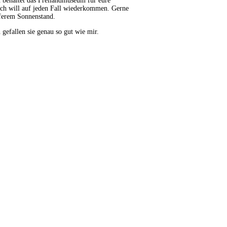
 behaltet das Freilandmuseum für eure
 ich will auf jeden Fall wiederkommen. Gerne
eferem Sonnenstand.
 gefallen sie genau so gut wie mir.