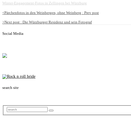
Winter-Engagement-Fotos in Zellingen bei Würzburg
<
Pärchenfotos in den Weinbergen, ohne Weinberg :
Prev post
>
Next post
: Die Würzburger Residenz und sein Fotograf
Social Media
search site