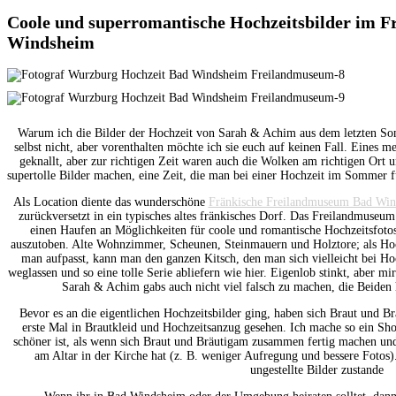
Coole und superromantische Hochzeitsbilder im 
Windsheim
Warum ich die Bilder der Hochzeit von Sarah & Achim aus dem letzten Som
selbst nicht, aber vorenthalten möchte ich sie euch auf keinen Fall. Eines 
geknallt, aber zur richtigen Zeit waren auch die Wolken am richtigen Ort u
supertolle Bilder machen, eine Zeit, die man bei einer Hochzeit im Sommer für
Als Location diente das wunderschöne
Fränkische Freilandmuseum Bad Wi
zurückversetzt in ein typisches altes fränkisches Dorf. Das Freilandmuseu
einen Haufen an Möglichkeiten für coole und romantische Hochzeitsfotos
auszutoben. Alte Wohnzimmer, Scheunen, Steinmauern und Holztore; als Hoc
man aufpasst, kann man den ganzen Kitsch, den man sich vielleicht bei Ho
weglassen und so eine tolle Serie abliefern wie hier. Eigenlob stinkt, aber mir
Sarah & Achim gabs auch nicht viel falsch zu machen, die Beiden 
Bevor es an die eigentlichen Hochzeitsbilder ging, haben sich Braut und 
erste Mal in Brautkleid und Hochzeitsanzug gesehen. Ich mache so ein Sho
schöner ist, als wenn sich Braut und Bräutigam zusammen fertig machen und
am Altar in der Kirche hat (z. B. weniger Aufregung und bessere Fotos
ungestellte Bilder zustande