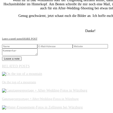
Wenn ihr in Bad Windsheim oder der Umgebung heiraten solltet, dann
Hochzeitsbilder im Hinterkopf. Am Besten schreibt ihr mir noch eine Mail,
auch für ein After-Wedding-Shooting bei etwas ti
Genug geschwärmt, jetzt schaut euch die Bilder an. Ich hoffe euch
Danke!
Leave a note
0 notes
SHARE POST
Leave a note
RELATED POSTS
On the top of a mountain
Ganztagesreportage + After-Wedding-Fotos in Würzburg