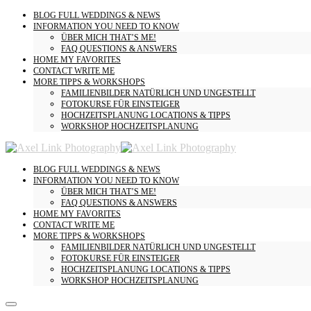
BLOG
FULL WEDDINGS & NEWS
INFORMATION
YOU NEED TO KNOW
ÜBER MICH
THAT’S ME!
FAQ
QUESTIONS & ANSWERS
HOME
MY FAVORITES
CONTACT
WRITE ME
MORE
TIPPS & WORKSHOPS
FAMILIENBILDER
NATÜRLICH UND UNGESTELLT
FOTOKURSE
FÜR EINSTEIGER
HOCHZEITSPLANUNG
LOCATIONS & TIPPS
WORKSHOP HOCHZEITSPLANUNG
BLOG
FULL WEDDINGS & NEWS
INFORMATION
YOU NEED TO KNOW
ÜBER MICH
THAT’S ME!
FAQ
QUESTIONS & ANSWERS
HOME
MY FAVORITES
CONTACT
WRITE ME
MORE
TIPPS & WORKSHOPS
FAMILIENBILDER
NATÜRLICH UND UNGESTELLT
FOTOKURSE
FÜR EINSTEIGER
HOCHZEITSPLANUNG
LOCATIONS & TIPPS
WORKSHOP HOCHZEITSPLANUNG