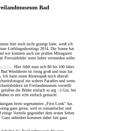
Freilandmuseum Bad
mer hier noch nicht gezeigt habe, weiß ich
meiner Lieblingsshootings 2014. Die Sonne hat
nd wir konnten auch zur prallen Mittagszeit
 Portraitbilder sonst lieber vermeiden sollte.
ndsheim
. Hier fühlt man sich 80 bis 100 Jahre
m Bad Windsheim ist riesig groß und man hat
. Ich hatte einen Riesenspaß mich überall
hzeitsfotograf ein wahres Paradies und wenn
chzeitsbildern im Freilandmuseum vorstellt
 gefallen die Bilder einfach so arg :-) Gut, bei
haben es mir echt einfach gemacht.
Bräutigam beim sogenannten „First Look“ das
oting ganz gerne, weil es romantischer und
 einige Vorteile gegenüber dem ersten Sehen
). Ganz nebenbei kommen dabei fast ganz