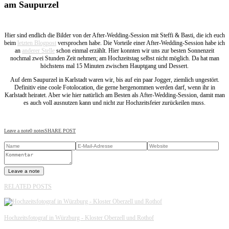
am Saupurzel
Hier sind endlich die Bilder von der After-Wedding-Session mit Steffi & Basti, die ich euch
beim
letzten Blogpost
versprochen habe. Die Vorteile einer After-Wedding-Session habe ich
an
anderer Stelle
schon einmal erzählt. Hier konnten wir uns zur besten Sonnenzeit
nochmal zwei Stunden Zeit nehmen; am Hochzeitstag selbst nicht möglich. Da hat man
höchstens mal 15 Minuten zwischen Hauptgang und Dessert.
Auf dem Saupurzel in Karlstadt waren wir, bis auf ein paar Jogger, ziemlich ungestört.
Definitiv eine coole Fotolocation, die gerne hergenommen werden darf, wenn ihr in
Karlstadt heiratet. Aber wie hier natürlich am Besten als After-Wedding-Session, damit man
es auch voll ausnutzen kann und nicht zur Hochzeitsfeier zurückeilen muss.
Leave a note
0 notes
SHARE POST
Leave a note
RELATED POSTS
Hochzeitsfotograf in Würzburg - Kloster Oberzell und Rothof