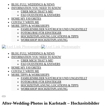
BLOG
FULL WEDDINGS & NEWS
INFORMATION
YOU NEED TO KNOW
ÜBER MICH
THAT’S ME!
FAQ
QUESTIONS & ANSWERS
HOME
MY FAVORITES
CONTACT
WRITE ME
MORE
TIPPS & WORKSHOPS
FAMILIENBILDER
NATÜRLICH UND UNGESTELLT
FOTOKURSE
FÜR EINSTEIGER
HOCHZEITSPLANUNG
LOCATIONS & TIPPS
WORKSHOP HOCHZEITSPLANUNG
BLOG
FULL WEDDINGS & NEWS
INFORMATION
YOU NEED TO KNOW
ÜBER MICH
THAT’S ME!
FAQ
QUESTIONS & ANSWERS
HOME
MY FAVORITES
CONTACT
WRITE ME
MORE
TIPPS & WORKSHOPS
FAMILIENBILDER
NATÜRLICH UND UNGESTELLT
FOTOKURSE
FÜR EINSTEIGER
HOCHZEITSPLANUNG
LOCATIONS & TIPPS
WORKSHOP HOCHZEITSPLANUNG
After-Wedding-Photos in Karlstadt – Hochzeitsbilder