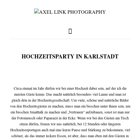
HOCHZEITSPARTY IN KARLSTADT
full weddings & news
you need to know
Circa einmal im Jahr dürfen wir bei einer Hochzeit dabei sein, auf der ich die
meisten Gäste kenne. Das macht natürlich besonders viel Laune und man ist
gleich drin in der Hochzeitsgesellschaft. Um viele, schöne und natürliche Bilder
von den Hochzeitsgästen zu machen, muss man ein bisschen unter ihnen sein, um
my favorites
ein bisschen Smalltalk zu machen und „Vertrauen“ aufzubauen, sonst ist man nur
der Fotomensch oder Paparazzi in der Ecke. Wenn wir bei den Gästen am Tisch
sitzen dürfen, freuen wir uns natürlich, bei 12 Stunden oder längeren
Hochzeitsreportagen auch mal eine kurze Pause und Stärkung zu bekommen, viel
write me
schöner, als das immer leckere Essen, ist aber, dass man eben mit den Gästen in