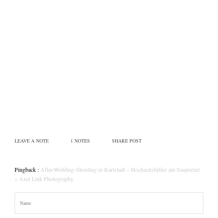
LEAVE A NOTE
1 NOTES
SHARE POST
Pingback :
After-Wedding-Shooting in Karlstadt – Hochzeitsbilder am Saupurzel
» Axel Link Photography