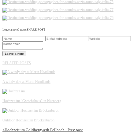
Leave a note
0 notes
SHARE POST
Leave a note
RELATED POSTS
A windy day at Marin Headlands
Hochzeit im "Gwächshaus" in Nürnberg
Outdoor Hochzeit im Brückenbaron
<
Hochzeit im Goldbergwerk Fellbach :
Prev post