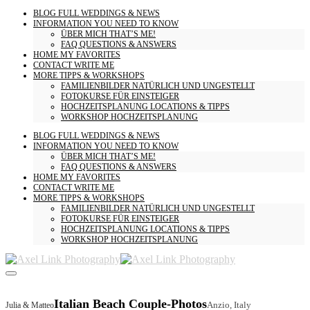
BLOG
FULL WEDDINGS & NEWS
INFORMATION
YOU NEED TO KNOW
ÜBER MICH
THAT’S ME!
FAQ
QUESTIONS & ANSWERS
HOME
MY FAVORITES
CONTACT
WRITE ME
MORE
TIPPS & WORKSHOPS
FAMILIENBILDER
NATÜRLICH UND UNGESTELLT
FOTOKURSE
FÜR EINSTEIGER
HOCHZEITSPLANUNG
LOCATIONS & TIPPS
WORKSHOP HOCHZEITSPLANUNG
BLOG
FULL WEDDINGS & NEWS
INFORMATION
YOU NEED TO KNOW
ÜBER MICH
THAT’S ME!
FAQ
QUESTIONS & ANSWERS
HOME
MY FAVORITES
CONTACT
WRITE ME
MORE
TIPPS & WORKSHOPS
FAMILIENBILDER
NATÜRLICH UND UNGESTELLT
FOTOKURSE
FÜR EINSTEIGER
HOCHZEITSPLANUNG
LOCATIONS & TIPPS
WORKSHOP HOCHZEITSPLANUNG
Italian Beach Couple-Photos
Anzio, Italy
Julia & Matteo