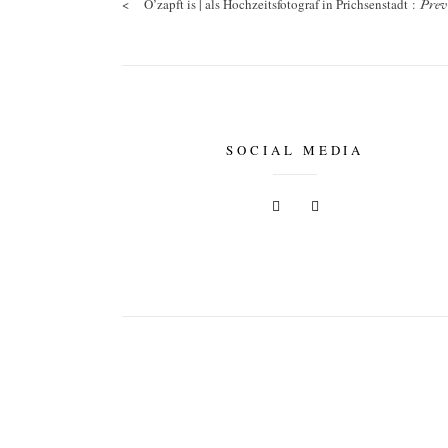
<
O’zapft is | als Hochzeitsfotograf in Prichsenstadt :
Prev
SOCIAL MEDIA