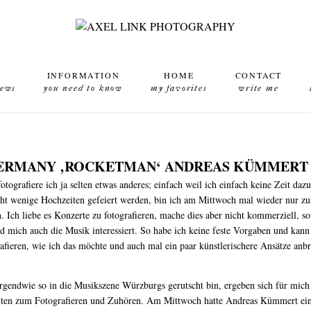
INFORMATION
HOME
CONTACT
news
you need to know
my favorites
write me
GERMANY ‚ROCKETMAN‘ ANDREAS KÜMMERT 
tografiere ich ja selten etwas anderes; einfach weil ich einfach keine Zeit d
ht wenige Hochzeiten gefeiert werden, bin ich am Mittwoch mal wieder nur z
 Ich liebe es Konzerte zu fotografieren, mache dies aber nicht kommerziell, s
d mich auch die Musik interessiert. So habe ich keine feste Vorgaben und kan
afieren, wie ich das möchte und auch mal ein paar künstlerischere Ansätze anb
rgendwie so in die Musikszene Würzburgs gerutscht bin, ergeben sich für mic
eiten zum Fotografieren und Zuhören. Am Mittwoch hatte Andreas Kümmert eine