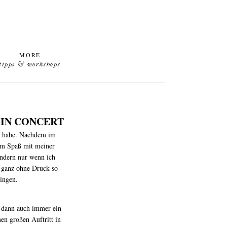
MORE
tipps & workshops
IN CONCERT
azu habe. Nachdem im
um Spaß mit meiner
ondern nur wenn ich
n ganz ohne Druck so
ringen.
h dann auch immer ein
n großen Auftritt in