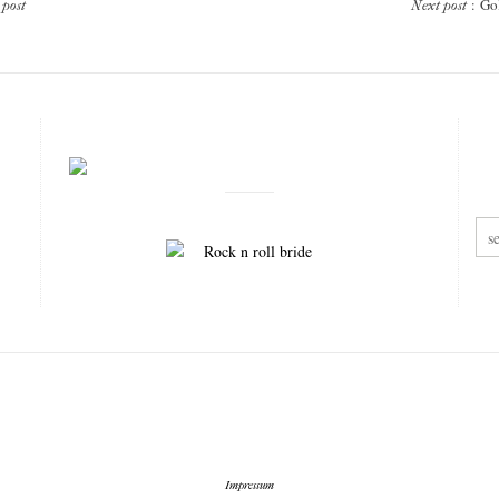
: Go
 post
Next post
Impressum