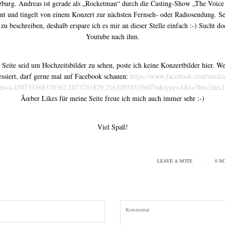
zburg. Andreas ist gerade als „Rocketman“ durch die Casting-Show „The Voic
nt und tingelt von einem Konzert zur nächsten Fernseh- oder Radiosendung. Se
zu beschreiben, deshalb erspare ich es mir an dieser Stelle einfach :-) Sucht d
Youtube nach ihm.
 Seite seid um Hochzeitsbilder zu sehen, poste ich keine Konzertbilder hier. W
essiert, darf gerne mal auf Facebook schauen:
https://www.facebook.com/media/
set=a.450733368370362.1073741829.216209585156076&type=1&l=3b6c2dec1
Ãœber Likes für meine Seite freue ich mich auch immer sehr :-)
Viel Spaß!
LEAVE A NOTE
0 N