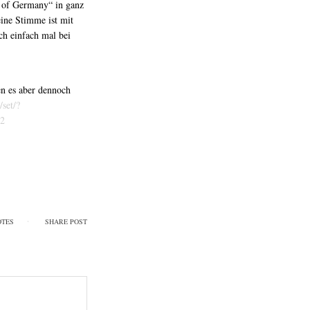
e of Germany“ in ganz
ine Stimme ist mit
och einfach mal bei
en es aber dennoch
set/?
2
OTES
SHARE POST