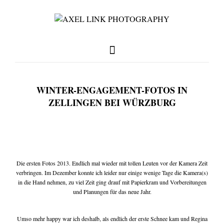
WINTER-ENGAGEMENT-FOTOS IN
full weddings & news
ZELLINGEN BEI WÜRZBURG
you need to know
Die ersten Fotos 2013. Endlich mal wieder mit tollen Leuten vor der Kamera Zeit
my favorites
verbringen. Im Dezember konnte ich leider nur einige wenige Tage die Kamera(s)
in die Hand nehmen, zu viel Zeit ging drauf mit Papierkram und Vorbereitungen
und Planungen für das neue Jahr.
write me
Umso mehr happy war ich deshalb, als endlich der erste Schnee kam und Regina