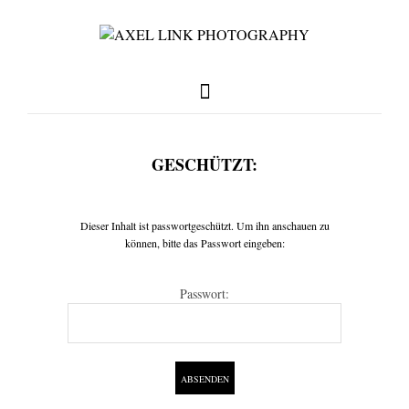
GESCHÜTZT:
full weddings & news
Dieser Inhalt ist passwortgeschützt. Um ihn anschauen zu
können, bitte das Passwort eingeben:
you need to know
Passwort:
my favorites
write me