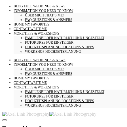
BLOG
FULL WEDDINGS & NEWS
INFORMATION
YOU NEED TO KNOW
ÜBER MICH
THAT’S ME!
FAQ
QUESTIONS & ANSWERS
HOME
MY FAVORITES
CONTACT
WRITE ME
MORE
TIPPS & WORKSHOPS
FAMILIENBILDER
NATÜRLICH UND UNGESTELLT
FOTOKURSE
FÜR EINSTEIGER
HOCHZEITSPLANUNG
LOCATIONS & TIPPS
WORKSHOP HOCHZEITSPLANUNG
BLOG
FULL WEDDINGS & NEWS
INFORMATION
YOU NEED TO KNOW
ÜBER MICH
THAT’S ME!
FAQ
QUESTIONS & ANSWERS
HOME
MY FAVORITES
CONTACT
WRITE ME
MORE
TIPPS & WORKSHOPS
FAMILIENBILDER
NATÜRLICH UND UNGESTELLT
FOTOKURSE
FÜR EINSTEIGER
HOCHZEITSPLANUNG
LOCATIONS & TIPPS
WORKSHOP HOCHZEITSPLANUNG