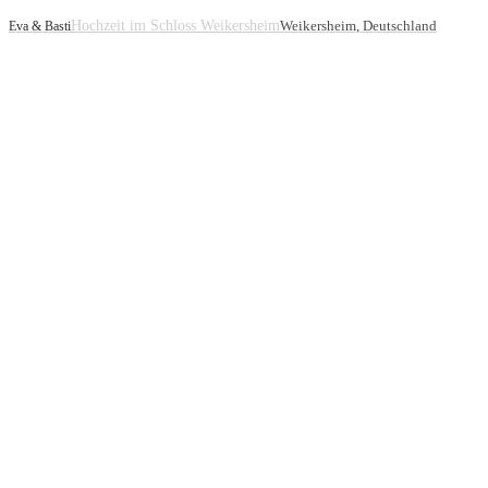
Hochzeit im Schloss Weikersheim
Weikersheim, Deutschland
Eva & Basti