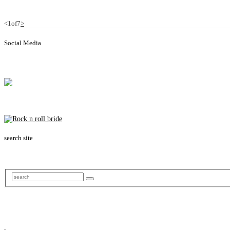
<
1
of
7
>
Social Media
search site