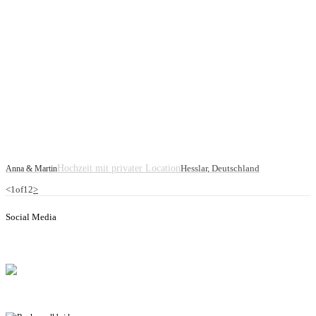
Hochzeit mit privater Location
Hesslar, Deutschland
Anna & Martin
<
1
of
12
>
Social Media