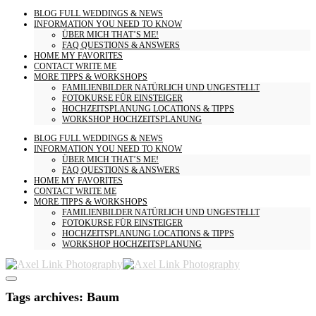
BLOG
FULL WEDDINGS & NEWS
INFORMATION
YOU NEED TO KNOW
ÜBER MICH
THAT’S ME!
FAQ
QUESTIONS & ANSWERS
HOME
MY FAVORITES
CONTACT
WRITE ME
MORE
TIPPS & WORKSHOPS
FAMILIENBILDER
NATÜRLICH UND UNGESTELLT
FOTOKURSE
FÜR EINSTEIGER
HOCHZEITSPLANUNG
LOCATIONS & TIPPS
WORKSHOP HOCHZEITSPLANUNG
BLOG
FULL WEDDINGS & NEWS
INFORMATION
YOU NEED TO KNOW
ÜBER MICH
THAT’S ME!
FAQ
QUESTIONS & ANSWERS
HOME
MY FAVORITES
CONTACT
WRITE ME
MORE
TIPPS & WORKSHOPS
FAMILIENBILDER
NATÜRLICH UND UNGESTELLT
FOTOKURSE
FÜR EINSTEIGER
HOCHZEITSPLANUNG
LOCATIONS & TIPPS
WORKSHOP HOCHZEITSPLANUNG
Tags archives: Baum