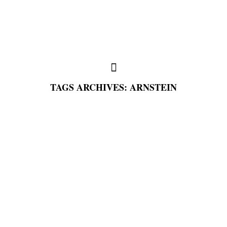
TAGS ARCHIVES: ARNSTEIN
full weddings & news
you need to know
my favorites