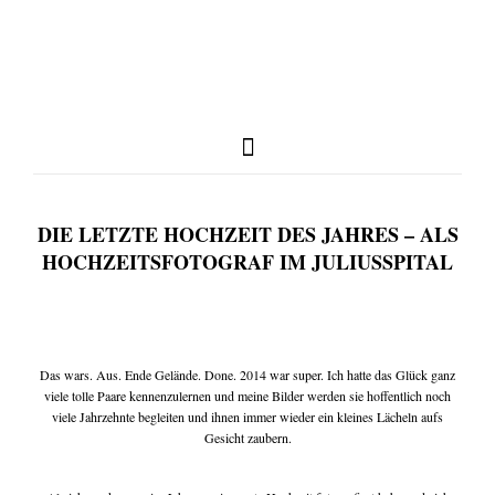
DIE LETZTE HOCHZEIT DES JAHRES – ALS
full weddings & news
HOCHZEITSFOTOGRAF IM JULIUSSPITAL
you need to know
Das wars. Aus. Ende Gelände. Done. 2014 war super. Ich hatte das Glück ganz
viele tolle Paare kennenzulernen und meine Bilder werden sie hoffentlich noch
my favorites
viele Jahrzehnte begleiten und ihnen immer wieder ein kleines Lächeln aufs
Gesicht zaubern.