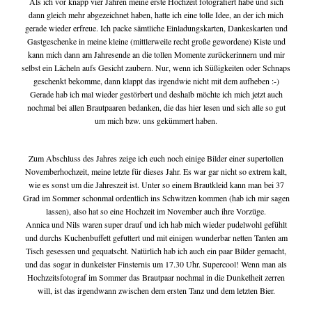
Als ich vor knapp vier Jahren meine erste Hochzeit fotografiert habe und sich
write me
dann gleich mehr abgezeichnet haben, hatte ich eine tolle Idee, an der ich mich
gerade wieder erfreue. Ich packe sämtliche Einladungskarten, Dankeskarten und
Gastgeschenke in meine kleine (mittlerweile recht große gewordene) Kiste und
kann mich dann am Jahresende an die tollen Momente zurückerinnern und mir
tipps & workshops
selbst ein Lächeln aufs Gesicht zaubern. Nur, wenn ich Süßigkeiten oder Schnaps
geschenkt bekomme, dann klappt das irgendwie nicht mit dem aufheben :-)
Gerade hab ich mal wieder gestörbert und deshalb möchte ich mich jetzt auch
nochmal bei allen Brautpaaren bedanken, die das hier lesen und sich alle so gut
um mich bzw. uns gekümmert haben.
Zum Abschluss des Jahres zeige ich euch noch einige Bilder einer supertollen
Novemberhochzeit, meine letzte für dieses Jahr. Es war gar nicht so extrem kalt,
wie es sonst um die Jahreszeit ist. Unter so einem Brautkleid kann man bei 37
Grad im Sommer schonmal ordentlich ins Schwitzen kommen (hab ich mir sagen
lassen), also hat so eine Hochzeit im November auch ihre Vorzüge.
Annica und Nils waren super drauf und ich hab mich wieder pudelwohl gefühlt
und durchs Kuchenbuffett gefuttert und mit einigen wunderbar netten Tanten am
Tisch gesessen und gequatscht. Natürlich hab ich auch ein paar Bilder gemacht,
und das sogar in dunkelster Finsternis um 17.30 Uhr. Supercool! Wenn man als
Hochzeitsfotograf im Sommer das Brautpaar nochmal in die Dunkelheit zerren
will, ist das irgendwann zwischen dem ersten Tanz und dem letzten Bier.