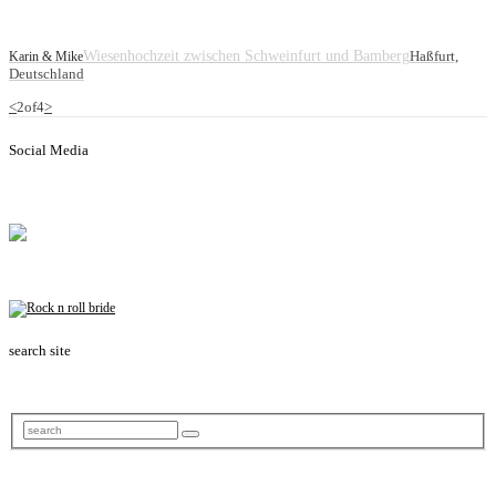
Wiesenhochzeit zwischen Schweinfurt und Bamberg
Haßfurt,
Karin & Mike
Deutschland
<
2
of
4
>
Social Media
search site