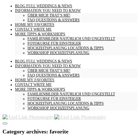
BLOG
FULL WEDDINGS & NEWS
INFORMATION
YOU NEED TO KNOW
ÜBER MICH
THAT’S ME!
FAQ
QUESTIONS & ANSWERS
HOME
MY FAVORITES
CONTACT
WRITE ME
MORE
TIPPS & WORKSHOPS
FAMILIENBILDER
NATÜRLICH UND UNGESTELLT
FOTOKURSE
FÜR EINSTEIGER
HOCHZEITSPLANUNG
LOCATIONS & TIPPS
WORKSHOP HOCHZEITSPLANUNG
BLOG
FULL WEDDINGS & NEWS
INFORMATION
YOU NEED TO KNOW
ÜBER MICH
THAT’S ME!
FAQ
QUESTIONS & ANSWERS
HOME
MY FAVORITES
CONTACT
WRITE ME
MORE
TIPPS & WORKSHOPS
FAMILIENBILDER
NATÜRLICH UND UNGESTELLT
FOTOKURSE
FÜR EINSTEIGER
HOCHZEITSPLANUNG
LOCATIONS & TIPPS
WORKSHOP HOCHZEITSPLANUNG
Category archives: favorite