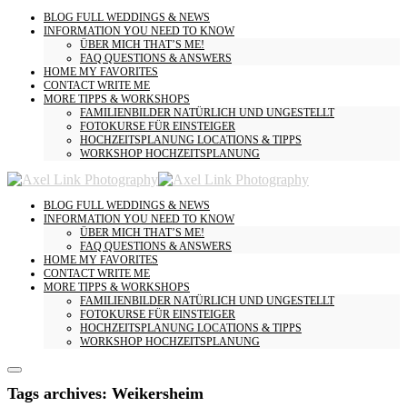
BLOG
FULL WEDDINGS & NEWS
INFORMATION
YOU NEED TO KNOW
ÜBER MICH
THAT’S ME!
FAQ
QUESTIONS & ANSWERS
HOME
MY FAVORITES
CONTACT
WRITE ME
MORE
TIPPS & WORKSHOPS
FAMILIENBILDER
NATÜRLICH UND UNGESTELLT
FOTOKURSE
FÜR EINSTEIGER
HOCHZEITSPLANUNG
LOCATIONS & TIPPS
WORKSHOP HOCHZEITSPLANUNG
BLOG
FULL WEDDINGS & NEWS
INFORMATION
YOU NEED TO KNOW
ÜBER MICH
THAT’S ME!
FAQ
QUESTIONS & ANSWERS
HOME
MY FAVORITES
CONTACT
WRITE ME
MORE
TIPPS & WORKSHOPS
FAMILIENBILDER
NATÜRLICH UND UNGESTELLT
FOTOKURSE
FÜR EINSTEIGER
HOCHZEITSPLANUNG
LOCATIONS & TIPPS
WORKSHOP HOCHZEITSPLANUNG
Tags archives: Weikersheim