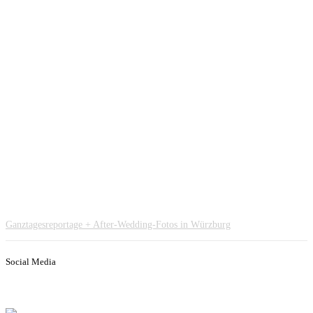
Ganztagesreportage + After-Wedding-Fotos in Würzburg
Social Media