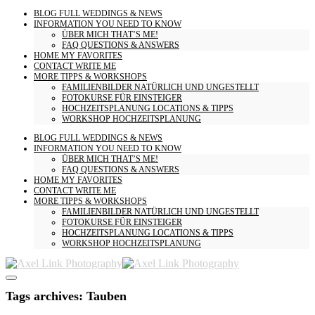
BLOG
FULL WEDDINGS & NEWS
INFORMATION
YOU NEED TO KNOW
ÜBER MICH
THAT’S ME!
FAQ
QUESTIONS & ANSWERS
HOME
MY FAVORITES
CONTACT
WRITE ME
MORE
TIPPS & WORKSHOPS
FAMILIENBILDER
NATÜRLICH UND UNGESTELLT
FOTOKURSE
FÜR EINSTEIGER
HOCHZEITSPLANUNG
LOCATIONS & TIPPS
WORKSHOP HOCHZEITSPLANUNG
BLOG
FULL WEDDINGS & NEWS
INFORMATION
YOU NEED TO KNOW
ÜBER MICH
THAT’S ME!
FAQ
QUESTIONS & ANSWERS
HOME
MY FAVORITES
CONTACT
WRITE ME
MORE
TIPPS & WORKSHOPS
FAMILIENBILDER
NATÜRLICH UND UNGESTELLT
FOTOKURSE
FÜR EINSTEIGER
HOCHZEITSPLANUNG
LOCATIONS & TIPPS
WORKSHOP HOCHZEITSPLANUNG
Tags archives: Tauben