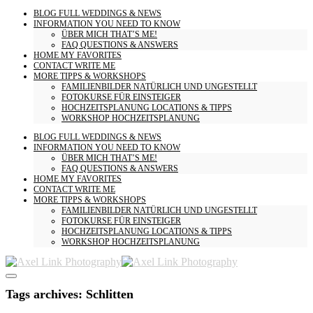
BLOG
FULL WEDDINGS & NEWS
INFORMATION
YOU NEED TO KNOW
ÜBER MICH
THAT’S ME!
FAQ
QUESTIONS & ANSWERS
HOME
MY FAVORITES
CONTACT
WRITE ME
MORE
TIPPS & WORKSHOPS
FAMILIENBILDER
NATÜRLICH UND UNGESTELLT
FOTOKURSE
FÜR EINSTEIGER
HOCHZEITSPLANUNG
LOCATIONS & TIPPS
WORKSHOP HOCHZEITSPLANUNG
BLOG
FULL WEDDINGS & NEWS
INFORMATION
YOU NEED TO KNOW
ÜBER MICH
THAT’S ME!
FAQ
QUESTIONS & ANSWERS
HOME
MY FAVORITES
CONTACT
WRITE ME
MORE
TIPPS & WORKSHOPS
FAMILIENBILDER
NATÜRLICH UND UNGESTELLT
FOTOKURSE
FÜR EINSTEIGER
HOCHZEITSPLANUNG
LOCATIONS & TIPPS
WORKSHOP HOCHZEITSPLANUNG
Tags archives: Schlitten