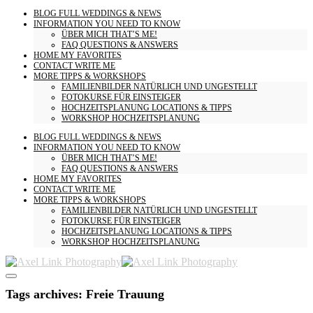
BLOG
FULL WEDDINGS & NEWS
INFORMATION
YOU NEED TO KNOW
ÜBER MICH
THAT’S ME!
FAQ
QUESTIONS & ANSWERS
HOME
MY FAVORITES
CONTACT
WRITE ME
MORE
TIPPS & WORKSHOPS
FAMILIENBILDER
NATÜRLICH UND UNGESTELLT
FOTOKURSE
FÜR EINSTEIGER
HOCHZEITSPLANUNG
LOCATIONS & TIPPS
WORKSHOP HOCHZEITSPLANUNG
BLOG
FULL WEDDINGS & NEWS
INFORMATION
YOU NEED TO KNOW
ÜBER MICH
THAT’S ME!
FAQ
QUESTIONS & ANSWERS
HOME
MY FAVORITES
CONTACT
WRITE ME
MORE
TIPPS & WORKSHOPS
FAMILIENBILDER
NATÜRLICH UND UNGESTELLT
FOTOKURSE
FÜR EINSTEIGER
HOCHZEITSPLANUNG
LOCATIONS & TIPPS
WORKSHOP HOCHZEITSPLANUNG
Tags archives: Freie Trauung