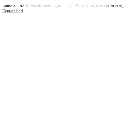
Als Hochzeitsfotograf auf der Burg Konradsheim
Erftstadt,
Adrian & Gerd
Deutschland