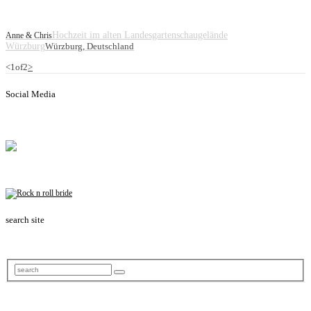
Hochzeit im alten Landesgartenschaugelände
Anne & Chris
Würzburg
Würzburg, Deutschland
<
1
of
2
>
Social Media
search site