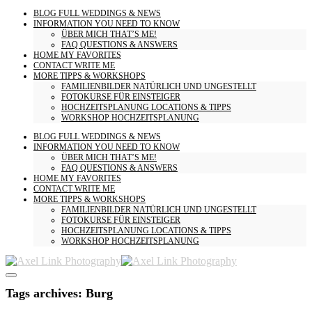
BLOG
FULL WEDDINGS & NEWS
INFORMATION
YOU NEED TO KNOW
ÜBER MICH
THAT’S ME!
FAQ
QUESTIONS & ANSWERS
HOME
MY FAVORITES
CONTACT
WRITE ME
MORE
TIPPS & WORKSHOPS
FAMILIENBILDER
NATÜRLICH UND UNGESTELLT
FOTOKURSE
FÜR EINSTEIGER
HOCHZEITSPLANUNG
LOCATIONS & TIPPS
WORKSHOP HOCHZEITSPLANUNG
BLOG
FULL WEDDINGS & NEWS
INFORMATION
YOU NEED TO KNOW
ÜBER MICH
THAT’S ME!
FAQ
QUESTIONS & ANSWERS
HOME
MY FAVORITES
CONTACT
WRITE ME
MORE
TIPPS & WORKSHOPS
FAMILIENBILDER
NATÜRLICH UND UNGESTELLT
FOTOKURSE
FÜR EINSTEIGER
HOCHZEITSPLANUNG
LOCATIONS & TIPPS
WORKSHOP HOCHZEITSPLANUNG
Tags archives: Burg