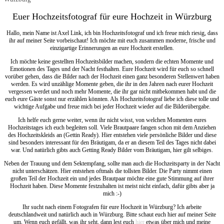
Euer Hochzeitsfotograf für eure Hochzeit in Würzburg
Hallo, mein Name ist Axel Link, ich bin Hochzeitsfotograf und ich freue mich riesig, dass
ihr auf meiner Seite vorbeischaut! Ich möchte mit euch zusammen moderne, frische und
einzigartige Erinnerungen an eure Hochzeit erstellen.
Ich möchte keine gestellten Hochzeitsbilder machen, sondern die echten Momente und
Emotionen des Tages und der Nacht festhalten. Eure Hochzeit wird für euch so schnell
vorüber gehen, dass die Bilder nach der Hochzeit einen ganz besonderen Stellenwert haben
werden. Es wird unzählige Momente geben, die ihr in den Jahren nach eurer Hochzeit
vergessen werdet und noch mehr Momente, die ihr gar nicht mitbekommen habt und die
euch eure Gäste sonst nur erzählen könnten. Als Hochzeitsfotograf liebe ich diese tolle und
wichtige Aufgabe und freue mich bei jeder Hochzeit wieder auf die Bilderübergabe.
Ich helfe euch gerne weiter, wenn ihr nicht wisst, von welchen Momenten eures
Hochzeitstages ich euch begleiten soll. Viele Brautpaare fangen schon mit dem Anziehen
des Hochzeitskleids an (Gettin Ready). Hier entstehen viele persönliche Bilder und diese
sind besonders interessant für den Bräutigam, da er an diesem Teil des Tages nicht dabei
war. Und natürlich gibts auch Getting Ready Bilder vom Bräutigam, hier gilt selbiges.
Neben der Trauung und dem Sektempfang, sollte man auch die Hochzeitsparty in der Nacht
nicht unterschätzen. Hier entstehen oftmals die tollsten Bilder. Die Party nimmt einen
großen Teil der Hochzeit ein und jedes Brautpaar möchte eine gute Stimmung auf ihrer
Hochzeit haben. Diese Momente festzuhalten ist meist nicht einfach, dafür gibts aber ja
mich :-)
Ihr sucht nach einem Fotografen für eure Hochzeit in Würzburg? Ich arbeite
deutschlandweit und natürlich auch in Würzburg. Bitte schaut euch hier auf meiner Seite
um. Wenn euch gefällt, was ihr seht, dann lest euch
hier
etwas über mich und meine