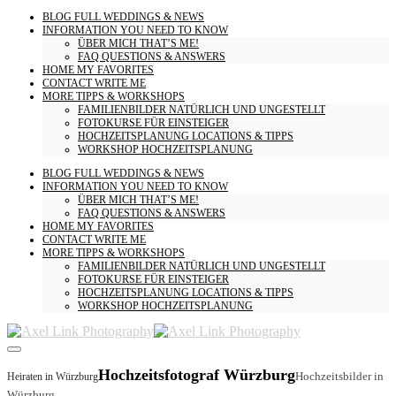
BLOG
FULL WEDDINGS & NEWS
INFORMATION
YOU NEED TO KNOW
ÜBER MICH
THAT’S ME!
FAQ
QUESTIONS & ANSWERS
HOME
MY FAVORITES
CONTACT
WRITE ME
MORE
TIPPS & WORKSHOPS
FAMILIENBILDER
NATÜRLICH UND UNGESTELLT
FOTOKURSE
FÜR EINSTEIGER
HOCHZEITSPLANUNG
LOCATIONS & TIPPS
WORKSHOP HOCHZEITSPLANUNG
BLOG
FULL WEDDINGS & NEWS
INFORMATION
YOU NEED TO KNOW
ÜBER MICH
THAT’S ME!
FAQ
QUESTIONS & ANSWERS
HOME
MY FAVORITES
CONTACT
WRITE ME
MORE
TIPPS & WORKSHOPS
FAMILIENBILDER
NATÜRLICH UND UNGESTELLT
FOTOKURSE
FÜR EINSTEIGER
HOCHZEITSPLANUNG
LOCATIONS & TIPPS
WORKSHOP HOCHZEITSPLANUNG
Hochzeitsfotograf Würzburg
Hochzeitsbilder in
Heiraten in Würzburg
Würzburg