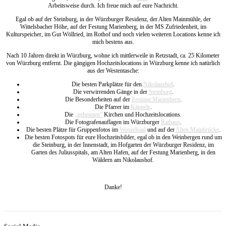
Arbeitsweise durch. Ich freue mich auf eure Nachricht.
Egal ob auf der Steinburg, in der Würzburger Residenz, der Alten Mainmühle, der
Wittelsbacher Höhe, auf der Festung Marienberg, in der MS Zufriedenheit, im
Kulturspeicher, im Gut Wöllried, im Rothof und noch vielen weiteren Locations kenne ich
mich bestens aus.
Nach 10 Jahren direkt in Würzburg, wohne ich mittlerweile in Retzstadt, ca. 25 Kilometer
von Würzburg entfernt. Die gängigen Hochzeitslocations in Würzburg kenne ich natürlich
aus der Westentasche:
Die besten Parkplätze für den
Nikolaushof
.
Die verwirrenden Gänge in der
Steinburg
.
Die Besonderheiten auf der
Festung Marienberg
.
Die Pfarrer im
Käppele
.
Die
„geheimen“
Kirchen und Hochzeitslocations.
Die Fotografenauflagen im Würzburger
Rathaus
.
Die besten Plätze für Gruppenfotos im
Wenzelsaal
und auf der
Alten Mainbrücke
.
Die besten Fotospots für eure Hochzeitsbilder, egal ob in den Weinbergen rund um
die Steinburg, in der Innenstadt, im Hofgarten der Würzburger Residenz, im
Garten des Juliusspitals, am Alten Hafen, auf der Festung Marienberg, in den
Wäldern am Nikolaushof.
Danke!