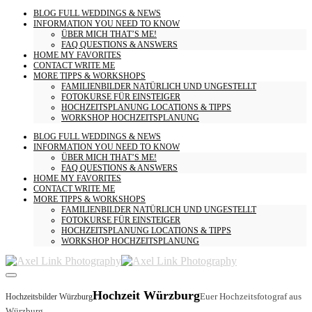
BLOG
FULL WEDDINGS & NEWS
INFORMATION
YOU NEED TO KNOW
ÜBER MICH
THAT’S ME!
FAQ
QUESTIONS & ANSWERS
HOME
MY FAVORITES
CONTACT
WRITE ME
MORE
TIPPS & WORKSHOPS
FAMILIENBILDER
NATÜRLICH UND UNGESTELLT
FOTOKURSE
FÜR EINSTEIGER
HOCHZEITSPLANUNG
LOCATIONS & TIPPS
WORKSHOP HOCHZEITSPLANUNG
BLOG
FULL WEDDINGS & NEWS
INFORMATION
YOU NEED TO KNOW
ÜBER MICH
THAT’S ME!
FAQ
QUESTIONS & ANSWERS
HOME
MY FAVORITES
CONTACT
WRITE ME
MORE
TIPPS & WORKSHOPS
FAMILIENBILDER
NATÜRLICH UND UNGESTELLT
FOTOKURSE
FÜR EINSTEIGER
HOCHZEITSPLANUNG
LOCATIONS & TIPPS
WORKSHOP HOCHZEITSPLANUNG
Hochzeit Würzburg
Euer Hochzeitsfotograf aus
Hochzeitsbilder Würzburg
Würzburg