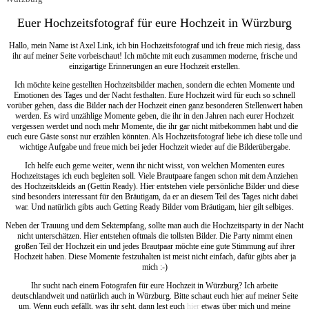
Euer Hochzeitsfotograf für eure Hochzeit in Würzburg
Hallo, mein Name ist Axel Link, ich bin Hochzeitsfotograf und ich freue mich riesig, dass
ihr auf meiner Seite vorbeischaut! Ich möchte mit euch zusammen moderne, frische und
einzigartige Erinnerungen an eure Hochzeit erstellen.
Ich möchte keine gestellten Hochzeitsbilder machen, sondern die echten Momente und
Emotionen des Tages und der Nacht festhalten. Eure Hochzeit wird für euch so schnell
vorüber gehen, dass die Bilder nach der Hochzeit einen ganz besonderen Stellenwert haben
werden. Es wird unzählige Momente geben, die ihr in den Jahren nach eurer Hochzeit
vergessen werdet und noch mehr Momente, die ihr gar nicht mitbekommen habt und die
euch eure Gäste sonst nur erzählen könnten. Als Hochzeitsfotograf liebe ich diese tolle und
wichtige Aufgabe und freue mich bei jeder Hochzeit wieder auf die Bilderübergabe.
Ich helfe euch gerne weiter, wenn ihr nicht wisst, von welchen Momenten eures
Hochzeitstages ich euch begleiten soll. Viele Brautpaare fangen schon mit dem Anziehen
des Hochzeitskleids an (Gettin Ready). Hier entstehen viele persönliche Bilder und diese
sind besonders interessant für den Bräutigam, da er an diesem Teil des Tages nicht dabei
war. Und natürlich gibts auch Getting Ready Bilder vom Bräutigam, hier gilt selbiges.
Neben der Trauung und dem Sektempfang, sollte man auch die Hochzeitsparty in der Nacht
nicht unterschätzen. Hier entstehen oftmals die tollsten Bilder. Die Party nimmt einen
großen Teil der Hochzeit ein und jedes Brautpaar möchte eine gute Stimmung auf ihrer
Hochzeit haben. Diese Momente festzuhalten ist meist nicht einfach, dafür gibts aber ja
mich :-)
Ihr sucht nach einem Fotografen für eure Hochzeit in Würzburg? Ich arbeite
deutschlandweit und natürlich auch in Würzburg. Bitte schaut euch hier auf meiner Seite
um. Wenn euch gefällt, was ihr seht, dann lest euch
hier
etwas über mich und meine