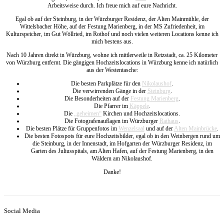
Arbeitsweise durch. Ich freue mich auf eure Nachricht.
Egal ob auf der Steinburg, in der Würzburger Residenz, der Alten Mainmühle, der
Wittelsbacher Höhe, auf der Festung Marienberg, in der MS Zufriedenheit, im
Kulturspeicher, im Gut Wöllried, im Rothof und noch vielen weiteren Locations kenne ich
mich bestens aus.
Nach 10 Jahren direkt in Würzburg, wohne ich mittlerweile in Retzstadt, ca. 25 Kilometer
von Würzburg entfernt. Die gängigen Hochzeitslocations in Würzburg kenne ich natürlich
aus der Westentasche:
Die besten Parkplätze für den
Nikolaushof
.
Die verwirrenden Gänge in der
Steinburg
.
Die Besonderheiten auf der
Festung Marienberg
.
Die Pfarrer im
Käppele
.
Die
„geheimen“
Kirchen und Hochzeitslocations.
Die Fotografenauflagen im Würzburger
Rathaus
.
Die besten Plätze für Gruppenfotos im
Wenzelsaal
und auf der
Alten Mainbrücke
.
Die besten Fotospots für eure Hochzeitsbilder, egal ob in den Weinbergen rund um
die Steinburg, in der Innenstadt, im Hofgarten der Würzburger Residenz, im
Garten des Juliusspitals, am Alten Hafen, auf der Festung Marienberg, in den
Wäldern am Nikolaushof.
Danke!
Social Media