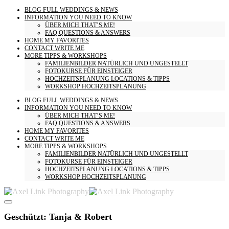
BLOG
FULL WEDDINGS & NEWS
INFORMATION
YOU NEED TO KNOW
ÜBER MICH
THAT’S ME!
FAQ
QUESTIONS & ANSWERS
HOME
MY FAVORITES
CONTACT
WRITE ME
MORE
TIPPS & WORKSHOPS
FAMILIENBILDER
NATÜRLICH UND UNGESTELLT
FOTOKURSE
FÜR EINSTEIGER
HOCHZEITSPLANUNG
LOCATIONS & TIPPS
WORKSHOP HOCHZEITSPLANUNG
BLOG
FULL WEDDINGS & NEWS
INFORMATION
YOU NEED TO KNOW
ÜBER MICH
THAT’S ME!
FAQ
QUESTIONS & ANSWERS
HOME
MY FAVORITES
CONTACT
WRITE ME
MORE
TIPPS & WORKSHOPS
FAMILIENBILDER
NATÜRLICH UND UNGESTELLT
FOTOKURSE
FÜR EINSTEIGER
HOCHZEITSPLANUNG
LOCATIONS & TIPPS
WORKSHOP HOCHZEITSPLANUNG
Geschützt: Tanja & Robert