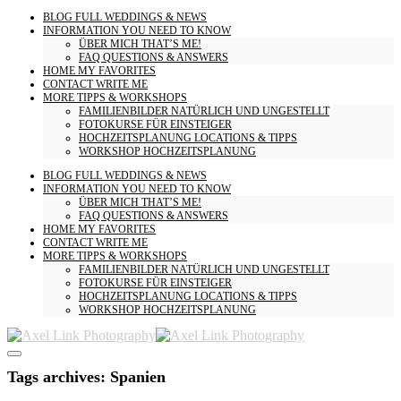
BLOG
FULL WEDDINGS & NEWS
INFORMATION
YOU NEED TO KNOW
ÜBER MICH
THAT’S ME!
FAQ
QUESTIONS & ANSWERS
HOME
MY FAVORITES
CONTACT
WRITE ME
MORE
TIPPS & WORKSHOPS
FAMILIENBILDER
NATÜRLICH UND UNGESTELLT
FOTOKURSE
FÜR EINSTEIGER
HOCHZEITSPLANUNG
LOCATIONS & TIPPS
WORKSHOP HOCHZEITSPLANUNG
BLOG
FULL WEDDINGS & NEWS
INFORMATION
YOU NEED TO KNOW
ÜBER MICH
THAT’S ME!
FAQ
QUESTIONS & ANSWERS
HOME
MY FAVORITES
CONTACT
WRITE ME
MORE
TIPPS & WORKSHOPS
FAMILIENBILDER
NATÜRLICH UND UNGESTELLT
FOTOKURSE
FÜR EINSTEIGER
HOCHZEITSPLANUNG
LOCATIONS & TIPPS
WORKSHOP HOCHZEITSPLANUNG
Tags archives: Spanien