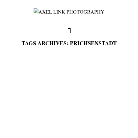
TAGS ARCHIVES: PRICHSENSTADT
full weddings & news
you need to know
my favorites
write me