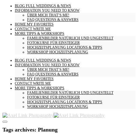
BLOG
FULL WEDDINGS & NEWS
INFORMATION
YOU NEED TO KNOW
ÜBER MICH
THAT’S ME!
FAQ
QUESTIONS & ANSWERS
HOME
MY FAVORITES
CONTACT
WRITE ME
MORE
TIPPS & WORKSHOPS
FAMILIENBILDER
NATÜRLICH UND UNGESTELLT
FOTOKURSE
FÜR EINSTEIGER
HOCHZEITSPLANUNG
LOCATIONS & TIPPS
WORKSHOP HOCHZEITSPLANUNG
BLOG
FULL WEDDINGS & NEWS
INFORMATION
YOU NEED TO KNOW
ÜBER MICH
THAT’S ME!
FAQ
QUESTIONS & ANSWERS
HOME
MY FAVORITES
CONTACT
WRITE ME
MORE
TIPPS & WORKSHOPS
FAMILIENBILDER
NATÜRLICH UND UNGESTELLT
FOTOKURSE
FÜR EINSTEIGER
HOCHZEITSPLANUNG
LOCATIONS & TIPPS
WORKSHOP HOCHZEITSPLANUNG
Tags archives: Planung