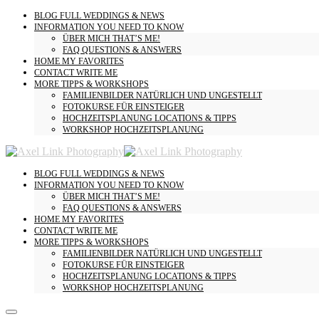
BLOG
FULL WEDDINGS & NEWS
INFORMATION
YOU NEED TO KNOW
ÜBER MICH
THAT’S ME!
FAQ
QUESTIONS & ANSWERS
HOME
MY FAVORITES
CONTACT
WRITE ME
MORE
TIPPS & WORKSHOPS
FAMILIENBILDER
NATÜRLICH UND UNGESTELLT
FOTOKURSE
FÜR EINSTEIGER
HOCHZEITSPLANUNG
LOCATIONS & TIPPS
WORKSHOP HOCHZEITSPLANUNG
BLOG
FULL WEDDINGS & NEWS
INFORMATION
YOU NEED TO KNOW
ÜBER MICH
THAT’S ME!
FAQ
QUESTIONS & ANSWERS
HOME
MY FAVORITES
CONTACT
WRITE ME
MORE
TIPPS & WORKSHOPS
FAMILIENBILDER
NATÜRLICH UND UNGESTELLT
FOTOKURSE
FÜR EINSTEIGER
HOCHZEITSPLANUNG
LOCATIONS & TIPPS
WORKSHOP HOCHZEITSPLANUNG