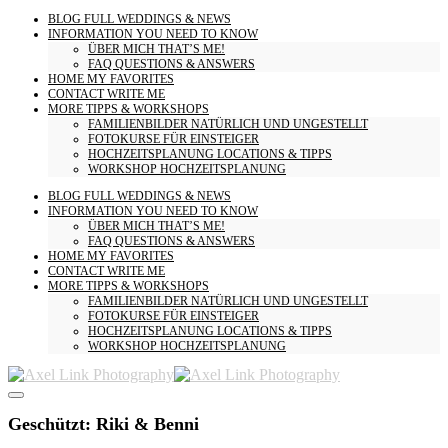
BLOG
FULL WEDDINGS & NEWS
INFORMATION
YOU NEED TO KNOW
ÜBER MICH
THAT’S ME!
FAQ
QUESTIONS & ANSWERS
HOME
MY FAVORITES
CONTACT
WRITE ME
MORE
TIPPS & WORKSHOPS
FAMILIENBILDER
NATÜRLICH UND UNGESTELLT
FOTOKURSE
FÜR EINSTEIGER
HOCHZEITSPLANUNG
LOCATIONS & TIPPS
WORKSHOP HOCHZEITSPLANUNG
BLOG
FULL WEDDINGS & NEWS
INFORMATION
YOU NEED TO KNOW
ÜBER MICH
THAT’S ME!
FAQ
QUESTIONS & ANSWERS
HOME
MY FAVORITES
CONTACT
WRITE ME
MORE
TIPPS & WORKSHOPS
FAMILIENBILDER
NATÜRLICH UND UNGESTELLT
FOTOKURSE
FÜR EINSTEIGER
HOCHZEITSPLANUNG
LOCATIONS & TIPPS
WORKSHOP HOCHZEITSPLANUNG
Geschützt: Riki & Benni