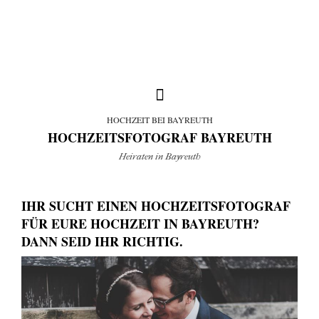
HOCHZEIT BEI BAYREUTH
HOCHZEITSFOTOGRAF BAYREUTH
Heiraten in Bayreuth
full weddings & news
IHR SUCHT EINEN HOCHZEITSFOTOGRAF
you need to know
FÜR EURE HOCHZEIT IN BAYREUTH?
DANN SEID IHR RICHTIG.
my favorites