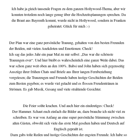
Ich habe ja gleich tausende Fragen zu dem ganzen Hollywood-Thema, aber wir
konnten trotzdem noch lange genug über die Hochzeitsplanungen sprechen. Da
die Braut aus Bayreuth kommt, wurde nicht in Hollywood, sondern in Franken
geheiratet. Glück für mich :-)
Der Plan war eine ganz persönliche Trauung, gehalten von den besten Freunden
der Beiden, mit vielen Anekdoten und Emotionen: Check!
Ich sag das jedes Jahr ein paar Mal zu mir selbst: „Das war die schönste
Trauungen ever“. Und hier bleibt es wahrscheinlich eine ganze Weile dabei. Das
war schon ganz weit oben an den 100%. Babsi und John haben sich gegenseitig
Auszüge ihrer frühen Chats und Briefe aus Ihrer langen Fernbeziehung
vorgelesen; die Trauzeugen und Freunde haben lustige Geschichten der Beiden
zum Besten gegeben; es wurde viel gelacht und es flossen Freudentränen in
Strömen. Es gab Musik, Gesang und viele strahlende Gesichter.
Die Feier sollte krachen. Und auch hier ein eindeutiges: Check!
Der Hammer. Schaut euch einfach die Bilder an, dazu brauche ich nicht viel zu
schreiben. Es war von Anfang an eine super persönliche Stimmung zwischen
allen Gästen, obwohl sich viele das erste Mal gesehen haben und Deutsch auf
Englisch geprallt ist.
Dazu gabs tolle Reden und lustige Geschichten der engsten Freunde. Ich habe so