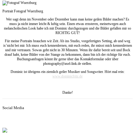
Portrait Fotograf Wuerzburg
Wer sagt denn im November oder Dezember kann man keine geilen Bilder machen? Es
muss ja nicht immer leicht & luftig sein. Einen etwas ernsteren, meinetwegen auch
melancholischen Look habe ich mit Dominic durchgezogen und die Bilder gefallen mir so
RICHTIG GUT!
Für meine Portraits brauchen wir Zeit. Ab ins Studio, vorgefertigtes Setting, ab und weg
is’nicht bei mir. Ich muss euch kennenlernen, mit euch reden, ihr müsst mich kennenlernen
und mir vertrauen. Sowas geht nicht in 30 Minuten. Wenn ihr dafür bereit seit und Bock
drauf habt, keine Bilder von der Stange zu bekommen, dann bin ich der richtige für euch.
Buchungsanfragen könnt ihr gerne über das Kontaktformular oder über
photography@axel-link.de stellen.
Dominic ist übrigens ein ziemlich geiler Musiker und Songwriter. Hört mal rein:
www.dominicfritz.de
Danke!
Social Media