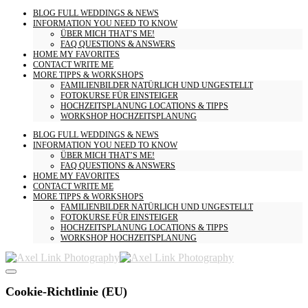
BLOG
FULL WEDDINGS & NEWS
INFORMATION
YOU NEED TO KNOW
ÜBER MICH
THAT’S ME!
FAQ
QUESTIONS & ANSWERS
HOME
MY FAVORITES
CONTACT
WRITE ME
MORE
TIPPS & WORKSHOPS
FAMILIENBILDER
NATÜRLICH UND UNGESTELLT
FOTOKURSE
FÜR EINSTEIGER
HOCHZEITSPLANUNG
LOCATIONS & TIPPS
WORKSHOP HOCHZEITSPLANUNG
BLOG
FULL WEDDINGS & NEWS
INFORMATION
YOU NEED TO KNOW
ÜBER MICH
THAT’S ME!
FAQ
QUESTIONS & ANSWERS
HOME
MY FAVORITES
CONTACT
WRITE ME
MORE
TIPPS & WORKSHOPS
FAMILIENBILDER
NATÜRLICH UND UNGESTELLT
FOTOKURSE
FÜR EINSTEIGER
HOCHZEITSPLANUNG
LOCATIONS & TIPPS
WORKSHOP HOCHZEITSPLANUNG
Cookie-Richtlinie (EU)